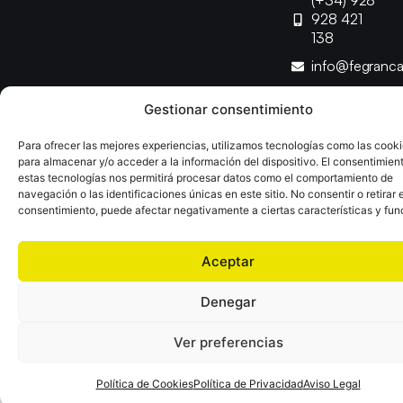
(+34) 928
928 421
138
info@fegranc
Gestionar consentimiento
Copyright © 2025 Federación Canaria de Balonmano |
Desarrollado por
TOOOLS
Para ofrecer las mejores experiencias, utilizamos tecnologías como las cook
para almacenar y/o acceder a la información del dispositivo. El consentimien
estas tecnologías nos permitirá procesar datos como el comportamiento de
Aviso Legal
Política de Cookies
Política de Privacidad
navegación o las identificaciones únicas en este sitio. No consentir o retirar e
Declaración de Accesibilidad
Política de Ventas
consentimiento, puede afectar negativamente a ciertas características y fun
Aceptar
Denegar
Ver preferencias
Política de Cookies
Política de Privacidad
Aviso Legal