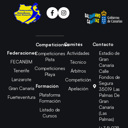
Comités
Contacto
Competiciones
Federaciones
Actividades
Estadio de
Competiciones
Gran
Pista
FECANBM
Técnico
Canaria
Competiciones
Tenerife
Árbitros
Calle
Playa
Fondos de
Lanzarote
Competición
Segura
Formación
Gran Canaria
Apelación
35019 Las
Plataforma
Palmas De
Fuerteventura
Formación
Gran
Canaria
Listado de
(Las
Cursos
Palmas)