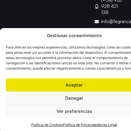
(+34) 928
928 421
138
info@fegranc
Gestionar consentimiento
Copyright © 2025 Federación Canaria de Balonmano |
Desarrollado por
TOOOLS
Para ofrecer las mejores experiencias, utilizamos tecnologías como las cook
para almacenar y/o acceder a la información del dispositivo. El consentimien
estas tecnologías nos permitirá procesar datos como el comportamiento de
Aviso Legal
Política de Cookies
Política de Privacidad
navegación o las identificaciones únicas en este sitio. No consentir o retirar e
Declaración de Accesibilidad
Política de Ventas
consentimiento, puede afectar negativamente a ciertas características y fun
Aceptar
Denegar
Ver preferencias
Política de Cookies
Política de Privacidad
Aviso Legal