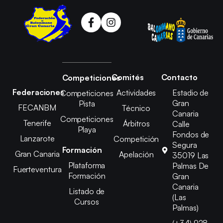
Comités
Contacto
Competiciones
Federaciones
Actividades
Estadio de
Competiciones
Gran
Pista
FECANBM
Técnico
Canaria
Competiciones
Tenerife
Árbitros
Calle
Playa
Fondos de
Lanzarote
Competición
Segura
Formación
Gran Canaria
Apelación
35019 Las
Plataforma
Palmas De
Fuerteventura
Formación
Gran
Canaria
Listado de
(Las
Cursos
Palmas)