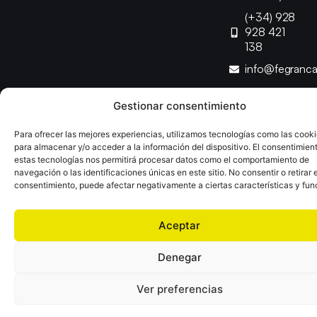
(+34) 928
928 421
138
info@fegranc
Gestionar consentimiento
Copyright © 2025 Federación Canaria de Balonmano |
Desarrollado por
TOOOLS
Para ofrecer las mejores experiencias, utilizamos tecnologías como las cook
para almacenar y/o acceder a la información del dispositivo. El consentimien
estas tecnologías nos permitirá procesar datos como el comportamiento de
Aviso Legal
Política de Cookies
Política de Privacidad
navegación o las identificaciones únicas en este sitio. No consentir o retirar e
Declaración de Accesibilidad
Política de Ventas
consentimiento, puede afectar negativamente a ciertas características y fun
Aceptar
Denegar
Ver preferencias