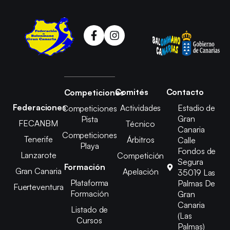
Comités
Contacto
Competiciones
Federaciones
Actividades
Estadio de
Competiciones
Gran
Pista
FECANBM
Técnico
Canaria
Competiciones
Tenerife
Árbitros
Calle
Playa
Fondos de
Lanzarote
Competición
Segura
Formación
Gran Canaria
Apelación
35019 Las
Plataforma
Palmas De
Fuerteventura
Formación
Gran
Canaria
Listado de
(Las
Cursos
Palmas)