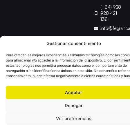
(+34) 928
928 421
138
info@fegranc
Gestionar consentimiento
Copyright © 2025 Federación Canaria de Balonmano |
Desarrollado por
TOOOLS
Para ofrecer las mejores experiencias, utilizamos tecnologías como las cook
para almacenar y/o acceder a la información del dispositivo. El consentimien
estas tecnologías nos permitirá procesar datos como el comportamiento de
Aviso Legal
Política de Cookies
Política de Privacidad
navegación o las identificaciones únicas en este sitio. No consentir o retirar e
Declaración de Accesibilidad
Política de Ventas
consentimiento, puede afectar negativamente a ciertas características y fun
Aceptar
Denegar
Ver preferencias