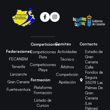
Comités
Contacto
Competiciones
Federaciones
Actividades
Estadio de
Competiciones
Gran
Pista
FECANBM
Técnico
Canaria
Competiciones
Tenerife
Árbitros
Calle
Playa
Fondos de
Lanzarote
Competición
Segura
Formación
Gran Canaria
Apelación
35019 Las
Plataforma
Palmas De
Fuerteventura
Formación
Gran
Canaria
Listado de
(Las
Cursos
Palmas)