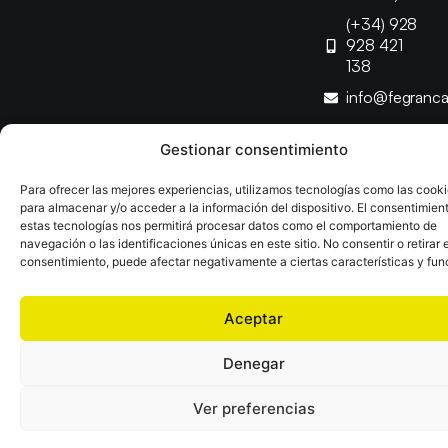
(+34) 928
928 421
138
info@fegranc
Gestionar consentimiento
Copyright © 2025 Federación Canaria de Balonmano |
Desarrollado por
TOOOLS
Para ofrecer las mejores experiencias, utilizamos tecnologías como las cook
para almacenar y/o acceder a la información del dispositivo. El consentimien
estas tecnologías nos permitirá procesar datos como el comportamiento de
Aviso Legal
Política de Cookies
Política de Privacidad
navegación o las identificaciones únicas en este sitio. No consentir o retirar e
Declaración de Accesibilidad
Política de Ventas
consentimiento, puede afectar negativamente a ciertas características y fun
Aceptar
Denegar
Ver preferencias