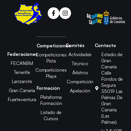
Comités
Contacto
Competiciones
Federaciones
Actividades
Estadio de
Competiciones
Gran
Pista
FECANBM
Técnico
Canaria
Competiciones
Tenerife
Árbitros
Calle
Playa
Fondos de
Lanzarote
Competición
Segura
Formación
Gran Canaria
Apelación
35019 Las
Plataforma
Palmas De
Fuerteventura
Formación
Gran
Canaria
Listado de
(Las
Cursos
Palmas)