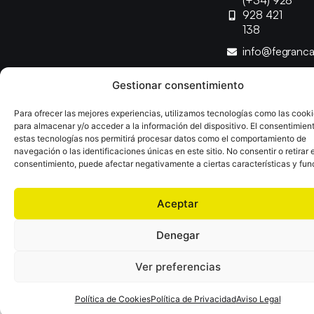
(+34) 928
928 421
138
info@fegranc
Gestionar consentimiento
Copyright © 2025 Federación Canaria de Balonmano |
Desarrollado por
TOOOLS
Para ofrecer las mejores experiencias, utilizamos tecnologías como las cook
para almacenar y/o acceder a la información del dispositivo. El consentimien
estas tecnologías nos permitirá procesar datos como el comportamiento de
Aviso Legal
Política de Cookies
Política de Privacidad
navegación o las identificaciones únicas en este sitio. No consentir o retirar e
Declaración de Accesibilidad
Política de Ventas
consentimiento, puede afectar negativamente a ciertas características y fun
Aceptar
Denegar
Ver preferencias
Política de Cookies
Política de Privacidad
Aviso Legal