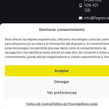
(+34) 928
928 421
138
info@fegranc
Gestionar consentimiento
Copyright © 2025 Federación Canaria de Balonmano |
Desarrollado por
TOOOLS
Para ofrecer las mejores experiencias, utilizamos tecnologías como las cook
para almacenar y/o acceder a la información del dispositivo. El consentimien
estas tecnologías nos permitirá procesar datos como el comportamiento de
Aviso Legal
Política de Cookies
Política de Privacidad
navegación o las identificaciones únicas en este sitio. No consentir o retirar e
Declaración de Accesibilidad
Política de Ventas
consentimiento, puede afectar negativamente a ciertas características y fun
Aceptar
Denegar
Ver preferencias
Política de Cookies
Política de Privacidad
Aviso Legal