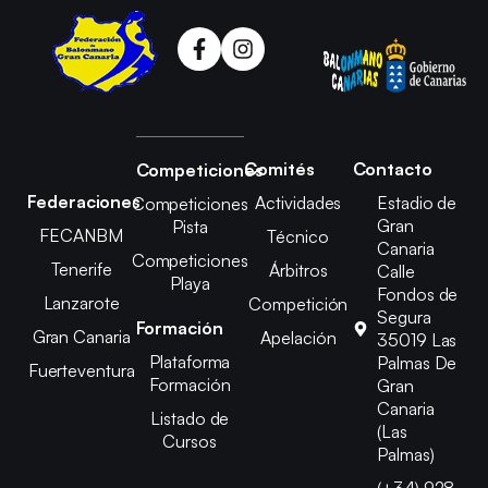
Comités
Contacto
Competiciones
Federaciones
Actividades
Estadio de
Competiciones
Gran
Pista
FECANBM
Técnico
Canaria
Competiciones
Tenerife
Árbitros
Calle
Playa
Fondos de
Lanzarote
Competición
Segura
Formación
Gran Canaria
Apelación
35019 Las
Plataforma
Palmas De
Fuerteventura
Formación
Gran
Canaria
Listado de
(Las
Cursos
Palmas)