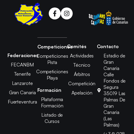
Comités
Contacto
Competiciones
Federaciones
Actividades
Estadio de
Competiciones
Gran
Pista
FECANBM
Técnico
Canaria
Competiciones
Tenerife
Árbitros
Calle
Playa
Fondos de
Lanzarote
Competición
Segura
Formación
Gran Canaria
Apelación
35019 Las
Plataforma
Palmas De
Fuerteventura
Formación
Gran
Canaria
Listado de
(Las
Cursos
Palmas)