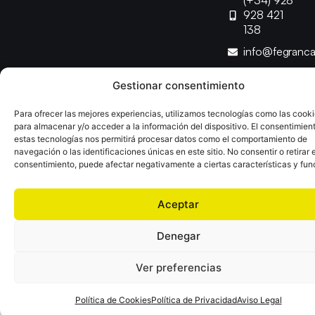
(+34) 928
928 421
138
info@fegranc
Gestionar consentimiento
Copyright © 2025 Federación Canaria de Balonmano |
Desarrollado por
TOOOLS
Para ofrecer las mejores experiencias, utilizamos tecnologías como las cook
para almacenar y/o acceder a la información del dispositivo. El consentimien
estas tecnologías nos permitirá procesar datos como el comportamiento de
Aviso Legal
Política de Cookies
Política de Privacidad
navegación o las identificaciones únicas en este sitio. No consentir o retirar e
Declaración de Accesibilidad
Política de Ventas
consentimiento, puede afectar negativamente a ciertas características y fun
Aceptar
Denegar
Ver preferencias
Política de Cookies
Política de Privacidad
Aviso Legal