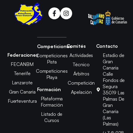
Comités
Contacto
Competiciones
Federaciones
Actividades
Estadio de
Competiciones
Gran
Pista
FECANBM
Técnico
Canaria
Competiciones
Tenerife
Árbitros
Calle
Playa
Fondos de
Lanzarote
Competición
Segura
Formación
Gran Canaria
Apelación
35019 Las
Plataforma
Palmas De
Fuerteventura
Formación
Gran
Canaria
Listado de
(Las
Cursos
Palmas)