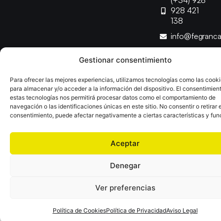
(+34) 928
928 421
138
info@fegranc
Gestionar consentimiento
Copyright © 2025 Federación Canaria de Balonmano |
Desarrollado por
TOOOLS
Para ofrecer las mejores experiencias, utilizamos tecnologías como las cook
para almacenar y/o acceder a la información del dispositivo. El consentimien
estas tecnologías nos permitirá procesar datos como el comportamiento de
Aviso Legal
Política de Cookies
Política de Privacidad
navegación o las identificaciones únicas en este sitio. No consentir o retirar e
Declaración de Accesibilidad
Política de Ventas
consentimiento, puede afectar negativamente a ciertas características y fun
Aceptar
Denegar
Ver preferencias
Política de Cookies
Política de Privacidad
Aviso Legal