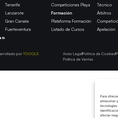
Tenerife
Competiciones Playa
Técnico
Lanzarote
Formación
Árbitros
Gran Canaria
Plataforma Formación
Competici
Fuerteventura
Listado de Cursos
Apelación
arrollado por
TOOOLS
Aviso Legal
Política de Cookies
P
Política de Ventas
Para ofrecer
almacenar y/
tecnologías
identificaci
afectar nega