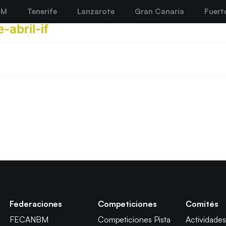
BM
Tenerife
Lanzarote
Gran Canaria
Fuert
abril-if
Federaciones
Competiciones
Comités
FECANBM
Competiciones Pista
Actividades