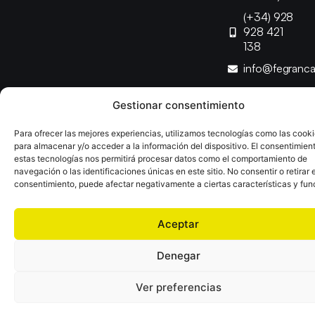
(+34) 928
928 421
138
info@fegranc
Gestionar consentimiento
Copyright © 2025 Federación Canaria de Balonmano |
Desarrollado por
TOOOLS
Para ofrecer las mejores experiencias, utilizamos tecnologías como las cook
para almacenar y/o acceder a la información del dispositivo. El consentimien
estas tecnologías nos permitirá procesar datos como el comportamiento de
Aviso Legal
Política de Cookies
Política de Privacidad
navegación o las identificaciones únicas en este sitio. No consentir o retirar e
Declaración de Accesibilidad
Política de Ventas
consentimiento, puede afectar negativamente a ciertas características y fun
Aceptar
Denegar
Ver preferencias