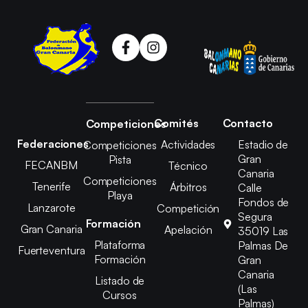
Comités
Contacto
Competiciones
Federaciones
Actividades
Estadio de
Competiciones
Gran
Pista
FECANBM
Técnico
Canaria
Competiciones
Tenerife
Árbitros
Calle
Playa
Fondos de
Lanzarote
Competición
Segura
Formación
Gran Canaria
Apelación
35019 Las
Plataforma
Palmas De
Fuerteventura
Formación
Gran
Canaria
Listado de
(Las
Cursos
Palmas)