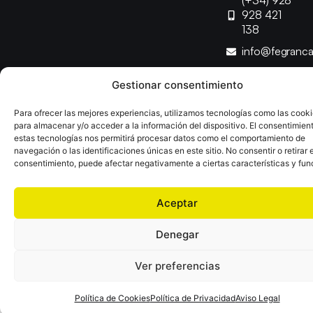
(+34) 928
928 421
138
info@fegranc
Gestionar consentimiento
Copyright © 2025 Federación Canaria de Balonmano |
Desarrollado por
TOOOLS
Para ofrecer las mejores experiencias, utilizamos tecnologías como las cook
para almacenar y/o acceder a la información del dispositivo. El consentimien
estas tecnologías nos permitirá procesar datos como el comportamiento de
Aviso Legal
Política de Cookies
Política de Privacidad
navegación o las identificaciones únicas en este sitio. No consentir o retirar e
Declaración de Accesibilidad
Política de Ventas
consentimiento, puede afectar negativamente a ciertas características y fun
Aceptar
Denegar
Ver preferencias
Política de Cookies
Política de Privacidad
Aviso Legal