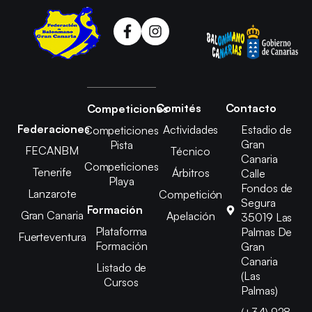
Comités
Contacto
Competiciones
Federaciones
Actividades
Estadio de
Competiciones
Gran
Pista
FECANBM
Técnico
Canaria
Competiciones
Tenerife
Árbitros
Calle
Playa
Fondos de
Lanzarote
Competición
Segura
Formación
Gran Canaria
Apelación
35019 Las
Plataforma
Palmas De
Fuerteventura
Formación
Gran
Canaria
Listado de
(Las
Cursos
Palmas)