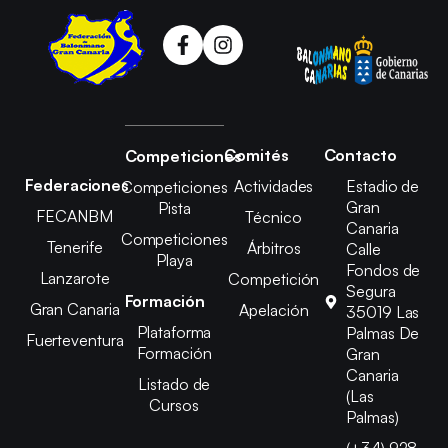
Comités
Contacto
Competiciones
Federaciones
Actividades
Estadio de
Competiciones
Gran
Pista
FECANBM
Técnico
Canaria
Competiciones
Tenerife
Árbitros
Calle
Playa
Fondos de
Lanzarote
Competición
Segura
Formación
Gran Canaria
Apelación
35019 Las
Plataforma
Palmas De
Fuerteventura
Formación
Gran
Canaria
Listado de
(Las
Cursos
Palmas)