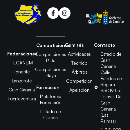
Comités
Contacto
Competiciones
Federaciones
Actividades
Estadio de
Competiciones
Gran
Pista
FECANBM
Técnico
Canaria
Competiciones
Tenerife
Árbitros
Calle
Playa
Fondos de
Lanzarote
Competición
Segura
Formación
Gran Canaria
Apelación
35019 Las
Plataforma
Palmas De
Fuerteventura
Formación
Gran
Canaria
Listado de
(Las
Cursos
Palmas)