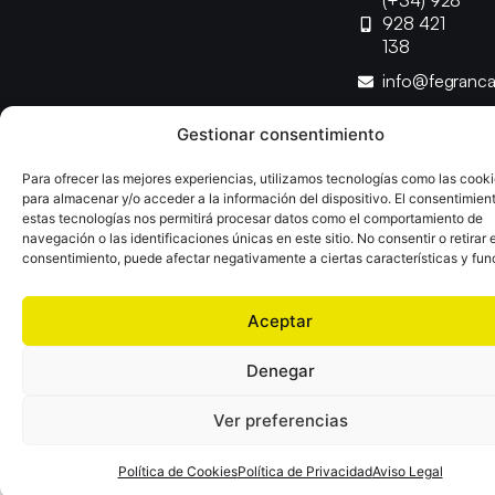
(+34) 928
928 421
138
info@fegranc
Gestionar consentimiento
Copyright © 2025 Federación Canaria de Balonmano |
Desarrollado por
TOOOLS
Para ofrecer las mejores experiencias, utilizamos tecnologías como las cook
para almacenar y/o acceder a la información del dispositivo. El consentimien
estas tecnologías nos permitirá procesar datos como el comportamiento de
Aviso Legal
Política de Cookies
Política de Privacidad
navegación o las identificaciones únicas en este sitio. No consentir o retirar e
Declaración de Accesibilidad
Política de Ventas
consentimiento, puede afectar negativamente a ciertas características y fun
Aceptar
Denegar
Ver preferencias
Política de Cookies
Política de Privacidad
Aviso Legal