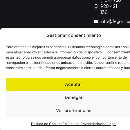
(+34) 928
928 421
138
info@fegranc
Gestionar consentimiento
Copyright © 2025 Federación Canaria de Balonmano |
Desarrollado por
TOOOLS
Para ofrecer las mejores experiencias, utilizamos tecnologías como las cook
para almacenar y/o acceder a la información del dispositivo. El consentimien
estas tecnologías nos permitirá procesar datos como el comportamiento de
Aviso Legal
Política de Cookies
Política de Privacidad
navegación o las identificaciones únicas en este sitio. No consentir o retirar e
Declaración de Accesibilidad
Política de Ventas
consentimiento, puede afectar negativamente a ciertas características y fun
Aceptar
Denegar
Ver preferencias
Política de Cookies
Política de Privacidad
Aviso Legal