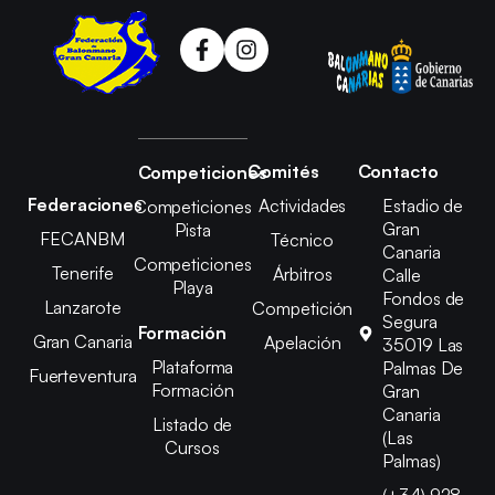
Comités
Contacto
Competiciones
Federaciones
Actividades
Estadio de
Competiciones
Gran
Pista
FECANBM
Técnico
Canaria
Competiciones
Tenerife
Árbitros
Calle
Playa
Fondos de
Lanzarote
Competición
Segura
Formación
Gran Canaria
Apelación
35019 Las
Plataforma
Palmas De
Fuerteventura
Formación
Gran
Canaria
Listado de
(Las
Cursos
Palmas)