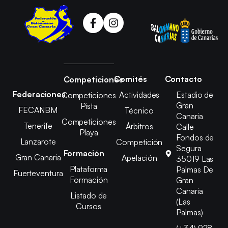
Comités
Contacto
Competiciones
Federaciones
Actividades
Estadio de
Competiciones
Gran
Pista
FECANBM
Técnico
Canaria
Competiciones
Tenerife
Árbitros
Calle
Playa
Fondos de
Lanzarote
Competición
Segura
Formación
Gran Canaria
Apelación
35019 Las
Plataforma
Palmas De
Fuerteventura
Formación
Gran
Canaria
Listado de
(Las
Cursos
Palmas)