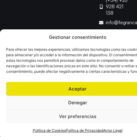
(+34) 928
928 421
138
info@fegranc
Gestionar consentimiento
Copyright © 2025 Federación Canaria de Balonmano |
Desarrollado por
TOOOLS
Para ofrecer las mejores experiencias, utilizamos tecnologías como las cook
para almacenar y/o acceder a la información del dispositivo. El consentimien
estas tecnologías nos permitirá procesar datos como el comportamiento de
Aviso Legal
Política de Cookies
Política de Privacidad
navegación o las identificaciones únicas en este sitio. No consentir o retirar e
Declaración de Accesibilidad
Política de Ventas
consentimiento, puede afectar negativamente a ciertas características y fun
Aceptar
Denegar
Ver preferencias
Política de Cookies
Política de Privacidad
Aviso Legal