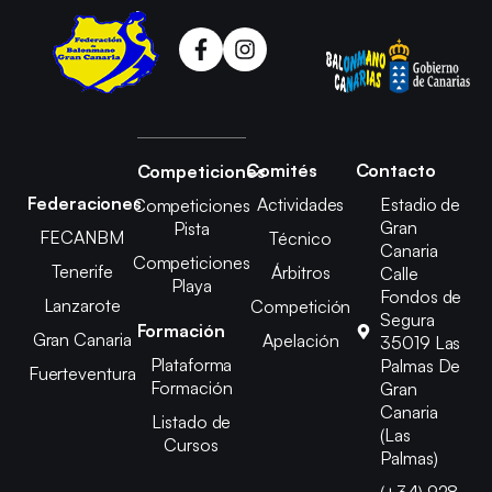
Comités
Contacto
Competiciones
Federaciones
Actividades
Estadio de
Competiciones
Gran
Pista
FECANBM
Técnico
Canaria
Competiciones
Tenerife
Árbitros
Calle
Playa
Fondos de
Lanzarote
Competición
Segura
Formación
Gran Canaria
Apelación
35019 Las
Plataforma
Palmas De
Fuerteventura
Formación
Gran
Canaria
Listado de
(Las
Cursos
Palmas)