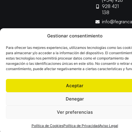
(+34) 928
928 421
138
info@fegranc
Gestionar consentimiento
Copyright © 2025 Federación Canaria de Balonmano |
Desarrollado por
TOOOLS
Para ofrecer las mejores experiencias, utilizamos tecnologías como las cook
para almacenar y/o acceder a la información del dispositivo. El consentimien
estas tecnologías nos permitirá procesar datos como el comportamiento de
Aviso Legal
Política de Cookies
Política de Privacidad
navegación o las identificaciones únicas en este sitio. No consentir o retirar e
Declaración de Accesibilidad
Política de Ventas
consentimiento, puede afectar negativamente a ciertas características y fun
Aceptar
Denegar
Ver preferencias
Política de Cookies
Política de Privacidad
Aviso Legal