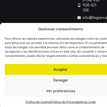
(+34) 928
928 421
138
info@fegranc
Gestionar consentimiento
Copyright © 2025 Federación Canaria de Balonmano |
Desarrollado por
TOOOLS
Para ofrecer las mejores experiencias, utilizamos tecnologías como las cook
para almacenar y/o acceder a la información del dispositivo. El consentimien
estas tecnologías nos permitirá procesar datos como el comportamiento de
Aviso Legal
Política de Cookies
Política de Privacidad
navegación o las identificaciones únicas en este sitio. No consentir o retirar e
Declaración de Accesibilidad
Política de Ventas
consentimiento, puede afectar negativamente a ciertas características y fun
Aceptar
Denegar
Ver preferencias
Política de Cookies
Política de Privacidad
Aviso Legal