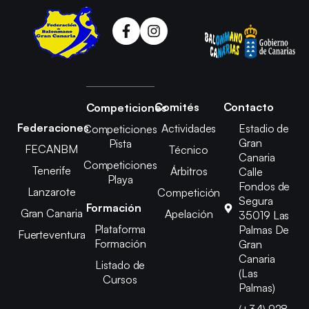
Comités
Contacto
Competiciones
Federaciones
Actividades
Estadio de
Competiciones
Gran
Pista
FECANBM
Técnico
Canaria
Competiciones
Tenerife
Árbitros
Calle
Playa
Fondos de
Lanzarote
Competición
Segura
Formación
Gran Canaria
Apelación
35019 Las
Plataforma
Palmas De
Fuerteventura
Formación
Gran
Canaria
Listado de
(Las
Cursos
Palmas)