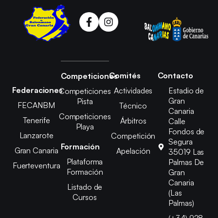
Comités
Contacto
Competiciones
Federaciones
Actividades
Estadio de
Competiciones
Gran
Pista
FECANBM
Técnico
Canaria
Competiciones
Tenerife
Árbitros
Calle
Playa
Fondos de
Lanzarote
Competición
Segura
Formación
Gran Canaria
Apelación
35019 Las
Plataforma
Palmas De
Fuerteventura
Formación
Gran
Canaria
Listado de
(Las
Cursos
Palmas)