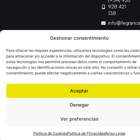
(+34) 928
928 421
138
info@fegranc
Gestionar consentimiento
Copyright © 2025 Federación Canaria de Balonmano |
Desarrollado por
TOOOLS
Para ofrecer las mejores experiencias, utilizamos tecnologías como las cook
para almacenar y/o acceder a la información del dispositivo. El consentimien
estas tecnologías nos permitirá procesar datos como el comportamiento de
Aviso Legal
Política de Cookies
Política de Privacidad
navegación o las identificaciones únicas en este sitio. No consentir o retirar e
Declaración de Accesibilidad
Política de Ventas
consentimiento, puede afectar negativamente a ciertas características y fun
Aceptar
Denegar
Ver preferencias
Política de Cookies
Política de Privacidad
Aviso Legal