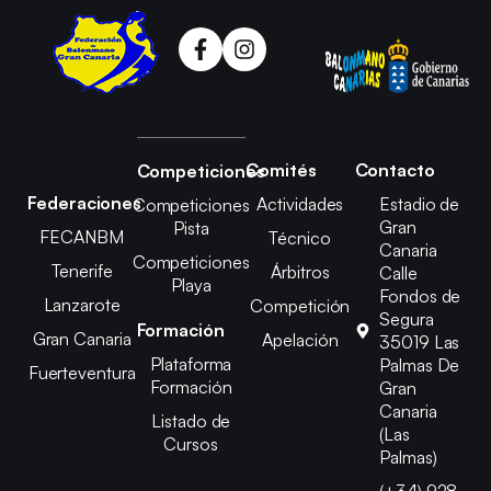
Comités
Contacto
Competiciones
Federaciones
Actividades
Estadio de
Competiciones
Gran
Pista
FECANBM
Técnico
Canaria
Competiciones
Tenerife
Árbitros
Calle
Playa
Fondos de
Lanzarote
Competición
Segura
Formación
Gran Canaria
Apelación
35019 Las
Plataforma
Palmas De
Fuerteventura
Formación
Gran
Canaria
Listado de
(Las
Cursos
Palmas)