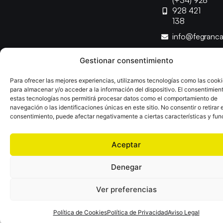
(+34) 928
928 421
138
info@fegranc
Gestionar consentimiento
Copyright © 2025 Federación Canaria de Balonmano |
Desarrollado por
TOOOLS
Para ofrecer las mejores experiencias, utilizamos tecnologías como las cook
para almacenar y/o acceder a la información del dispositivo. El consentimien
estas tecnologías nos permitirá procesar datos como el comportamiento de
Aviso Legal
Política de Cookies
Política de Privacidad
navegación o las identificaciones únicas en este sitio. No consentir o retirar e
Declaración de Accesibilidad
Política de Ventas
consentimiento, puede afectar negativamente a ciertas características y fun
Aceptar
Denegar
Ver preferencias
Política de Cookies
Política de Privacidad
Aviso Legal