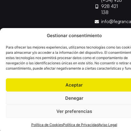
(+34) 928
928 421
138
info@fegranc
Gestionar consentimiento
Copyright © 2025 Federación Canaria de Balonmano |
Desarrollado por
TOOOLS
Para ofrecer las mejores experiencias, utilizamos tecnologías como las cook
para almacenar y/o acceder a la información del dispositivo. El consentimien
estas tecnologías nos permitirá procesar datos como el comportamiento de
Aviso Legal
Política de Cookies
Política de Privacidad
navegación o las identificaciones únicas en este sitio. No consentir o retirar e
Declaración de Accesibilidad
Política de Ventas
consentimiento, puede afectar negativamente a ciertas características y fun
Aceptar
Denegar
Ver preferencias
Política de Cookies
Política de Privacidad
Aviso Legal