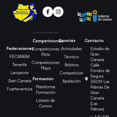
Comités
Contacto
Competiciones
Federaciones
Actividades
Estadio de
Competiciones
Gran
Pista
FECANBM
Técnico
Canaria
Competiciones
Tenerife
Árbitros
Calle
Playa
Fondos de
Lanzarote
Competición
Segura
Formación
Gran Canaria
Apelación
35019 Las
Plataforma
Palmas De
Fuerteventura
Formación
Gran
Canaria
Listado de
(Las
Cursos
Palmas)