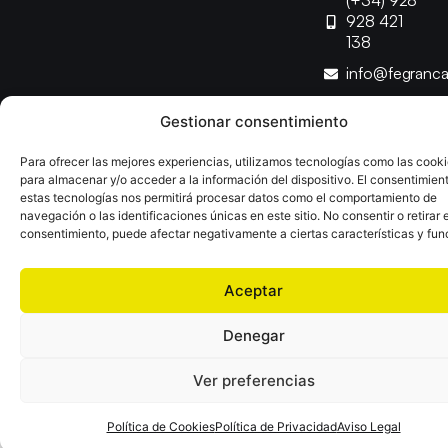
(+34) 928
928 421
138
info@fegranc
Gestionar consentimiento
Copyright © 2025 Federación Canaria de Balonmano |
Desarrollado por
TOOOLS
Para ofrecer las mejores experiencias, utilizamos tecnologías como las cook
para almacenar y/o acceder a la información del dispositivo. El consentimien
estas tecnologías nos permitirá procesar datos como el comportamiento de
Aviso Legal
Política de Cookies
Política de Privacidad
navegación o las identificaciones únicas en este sitio. No consentir o retirar e
Declaración de Accesibilidad
Política de Ventas
consentimiento, puede afectar negativamente a ciertas características y fun
Aceptar
Denegar
Ver preferencias
Política de Cookies
Política de Privacidad
Aviso Legal