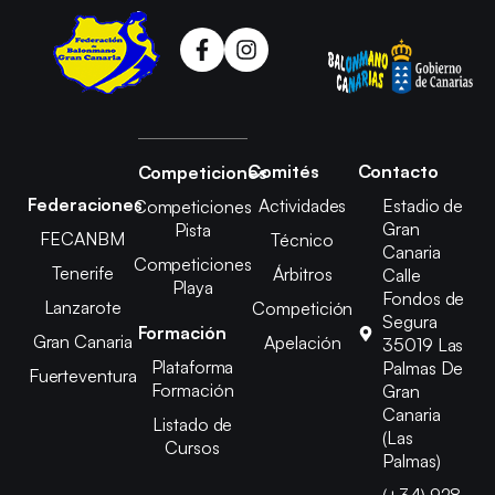
Comités
Contacto
Competiciones
Federaciones
Actividades
Estadio de
Competiciones
Gran
Pista
FECANBM
Técnico
Canaria
Competiciones
Tenerife
Árbitros
Calle
Playa
Fondos de
Lanzarote
Competición
Segura
Formación
Gran Canaria
Apelación
35019 Las
Plataforma
Palmas De
Fuerteventura
Formación
Gran
Canaria
Listado de
(Las
Cursos
Palmas)