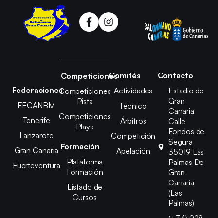
Comités
Contacto
Competiciones
Federaciones
Actividades
Estadio de
Competiciones
Gran
Pista
FECANBM
Técnico
Canaria
Competiciones
Tenerife
Árbitros
Calle
Playa
Fondos de
Lanzarote
Competición
Segura
Formación
Gran Canaria
Apelación
35019 Las
Plataforma
Palmas De
Fuerteventura
Formación
Gran
Canaria
Listado de
(Las
Cursos
Palmas)