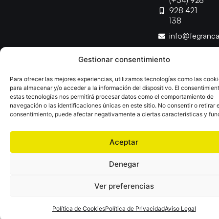
(+34) 928
928 421
138
info@fegranc
Gestionar consentimiento
Copyright © 2025 Federación Canaria de Balonmano |
Desarrollado por
TOOOLS
Para ofrecer las mejores experiencias, utilizamos tecnologías como las cook
para almacenar y/o acceder a la información del dispositivo. El consentimien
estas tecnologías nos permitirá procesar datos como el comportamiento de
Aviso Legal
Política de Cookies
Política de Privacidad
navegación o las identificaciones únicas en este sitio. No consentir o retirar e
Declaración de Accesibilidad
Política de Ventas
consentimiento, puede afectar negativamente a ciertas características y fun
Aceptar
Denegar
Ver preferencias
Política de Cookies
Política de Privacidad
Aviso Legal