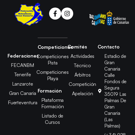
Comités
Contacto
Competiciones
Federaciones
Actividades
Estadio de
Competiciones
Gran
Pista
FECANBM
Técnico
Canaria
Competiciones
Tenerife
Árbitros
Calle
Playa
Fondos de
Lanzarote
Competición
Segura
Formación
Gran Canaria
Apelación
35019 Las
Plataforma
Palmas De
Fuerteventura
Formación
Gran
Canaria
Listado de
(Las
Cursos
Palmas)