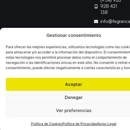
(+34) 928
928 421
138
info@fegranc
Gestionar consentimiento
Copyright © 2025 Federación Canaria de Balonmano |
Desarrollado por
TOOOLS
Para ofrecer las mejores experiencias, utilizamos tecnologías como las cook
para almacenar y/o acceder a la información del dispositivo. El consentimien
estas tecnologías nos permitirá procesar datos como el comportamiento de
Aviso Legal
Política de Cookies
Política de Privacidad
navegación o las identificaciones únicas en este sitio. No consentir o retirar e
Declaración de Accesibilidad
Política de Ventas
consentimiento, puede afectar negativamente a ciertas características y fun
Aceptar
Denegar
Ver preferencias
Política de Cookies
Política de Privacidad
Aviso Legal