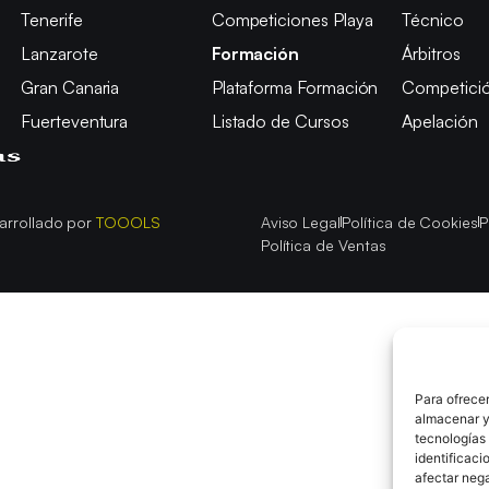
Tenerife
Competiciones Playa
Técnico
Lanzarote
Formación
Árbitros
Gran Canaria
Plataforma Formación
Competici
Fuerteventura
Listado de Cursos
Apelación
arrollado por
TOOOLS
Aviso Legal
Política de Cookies
P
Política de Ventas
Para ofrecer
almacenar y/
tecnologías
identificaci
afectar nega