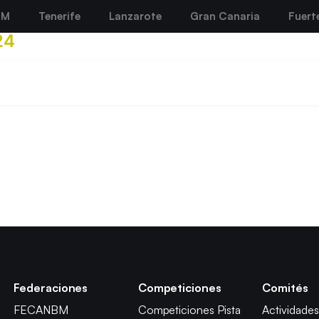
BM
Tenerife
Lanzarote
Gran Canaria
Fuert
24
Federaciones
Competiciones
Comités
FECANBM
Competiciones Pista
Actividades