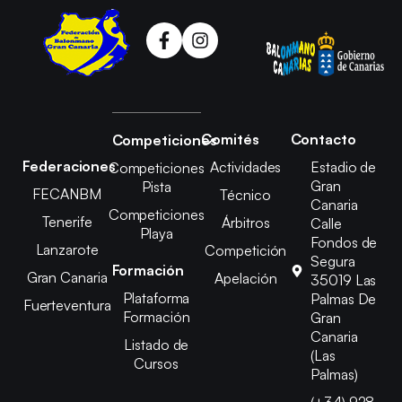
Comités
Contacto
Competiciones
Federaciones
Actividades
Estadio de
Competiciones
Gran
Pista
FECANBM
Técnico
Canaria
Competiciones
Tenerife
Árbitros
Calle
Playa
Fondos de
Lanzarote
Competición
Segura
Formación
Gran Canaria
Apelación
35019 Las
Plataforma
Palmas De
Fuerteventura
Formación
Gran
Canaria
Listado de
(Las
Cursos
Palmas)