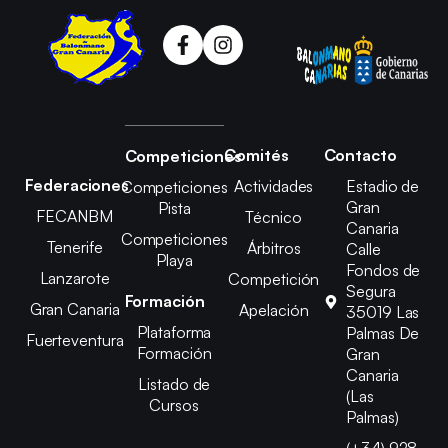
Comités
Contacto
Competiciones
Federaciones
Actividades
Estadio de
Competiciones
Gran
Pista
FECANBM
Técnico
Canaria
Competiciones
Tenerife
Árbitros
Calle
Playa
Fondos de
Lanzarote
Competición
Segura
Formación
Gran Canaria
Apelación
35019 Las
Plataforma
Palmas De
Fuerteventura
Formación
Gran
Canaria
Listado de
(Las
Cursos
Palmas)