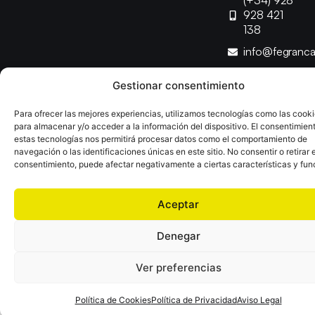
(+34) 928
928 421
138
info@fegranc
Gestionar consentimiento
Copyright © 2025 Federación Canaria de Balonmano |
Desarrollado por
TOOOLS
Para ofrecer las mejores experiencias, utilizamos tecnologías como las cook
para almacenar y/o acceder a la información del dispositivo. El consentimien
estas tecnologías nos permitirá procesar datos como el comportamiento de
Aviso Legal
Política de Cookies
Política de Privacidad
navegación o las identificaciones únicas en este sitio. No consentir o retirar e
Declaración de Accesibilidad
Política de Ventas
consentimiento, puede afectar negativamente a ciertas características y fun
Aceptar
Denegar
Ver preferencias
Política de Cookies
Política de Privacidad
Aviso Legal