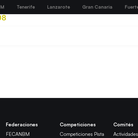
BM
Tenerife
Lanzarote
Gran Canaria
Fuert
08
Federaciones
Competiciones
Comités
FECANBM
Competiciones Pista
Actividades