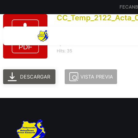
FECAN
CC_Temp_2122_Acta_
Tamaño del archivo: 226.06 KB
Created: 24-06-2025
Updated: 24-06-2025
Hits: 35
DESCARGAR
VISTA PREVIA