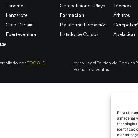
Tenerife
Competiciones Playa
Técnico
Lanzarote
Formación
Árbitros
Gran Canaria
Plataforma Formación
Competici
Fuerteventura
Listado de Cursos
Apelación
arrollado por
TOOOLS
Aviso Legal
Política de Cookies
P
Política de Ventas
Para ofrecer
almacenar y/
tecnologías
identificaci
afectar nega