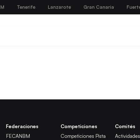
BM
Tenerife
Lanzarote
Gran Canaria
Fuert
Federaciones
Competiciones
Comités
FECANBM
Competiciones Pista
Actividades