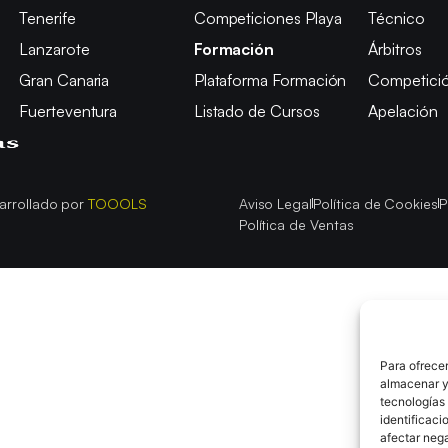
Tenerife
Competiciones Playa
Técnico
Lanzarote
Formación
Árbitros
Gran Canaria
Plataforma Formación
Competici
Fuerteventura
Listado de Cursos
Apelación
arrollado por
TOOOLS
Aviso Legal
Política de Cookies
P
Política de Ventas
Para ofrecer
almacenar y/
tecnologías
identificaci
afectar nega