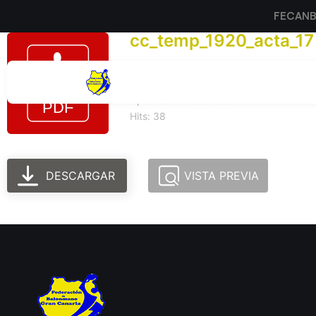
FECAN
cc_temp_1920_acta_17
Tamaño del archivo: 168.10 KB
Created: 24-06-2025
Updated: 24-06-2025
Hits: 38
DESCARGAR
VISTA PREVIA