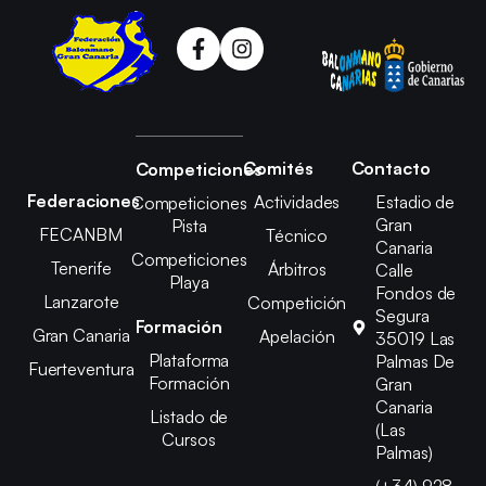
Comités
Contacto
Competiciones
Federaciones
Actividades
Estadio de
Competiciones
Gran
Pista
FECANBM
Técnico
Canaria
Competiciones
Tenerife
Árbitros
Calle
Playa
Fondos de
Lanzarote
Competición
Segura
Formación
Gran Canaria
Apelación
35019 Las
Plataforma
Palmas De
Fuerteventura
Formación
Gran
Canaria
Listado de
(Las
Cursos
Palmas)