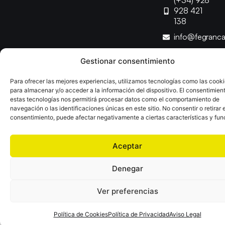
(+34) 928
928 421
138
info@fegranc
Gestionar consentimiento
Copyright © 2025 Federación Canaria de Balonmano |
Desarrollado por
TOOOLS
Para ofrecer las mejores experiencias, utilizamos tecnologías como las cook
para almacenar y/o acceder a la información del dispositivo. El consentimien
estas tecnologías nos permitirá procesar datos como el comportamiento de
Aviso Legal
Política de Cookies
Política de Privacidad
navegación o las identificaciones únicas en este sitio. No consentir o retirar e
Declaración de Accesibilidad
Política de Ventas
consentimiento, puede afectar negativamente a ciertas características y fun
Aceptar
Denegar
Ver preferencias
Política de Cookies
Política de Privacidad
Aviso Legal