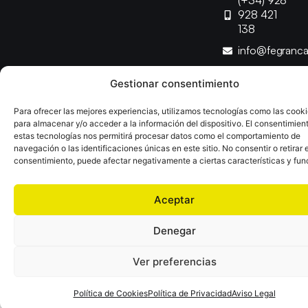
(+34) 928
928 421
138
info@fegranc
Gestionar consentimiento
Copyright © 2025 Federación Canaria de Balonmano |
Desarrollado por
TOOOLS
Para ofrecer las mejores experiencias, utilizamos tecnologías como las cook
para almacenar y/o acceder a la información del dispositivo. El consentimien
estas tecnologías nos permitirá procesar datos como el comportamiento de
Aviso Legal
Política de Cookies
Política de Privacidad
navegación o las identificaciones únicas en este sitio. No consentir o retirar e
Declaración de Accesibilidad
Política de Ventas
consentimiento, puede afectar negativamente a ciertas características y fun
Aceptar
Denegar
Ver preferencias
Política de Cookies
Política de Privacidad
Aviso Legal