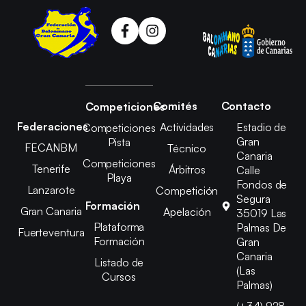
Comités
Contacto
Competiciones
Federaciones
Actividades
Estadio de
Competiciones
Gran
Pista
FECANBM
Técnico
Canaria
Competiciones
Tenerife
Árbitros
Calle
Playa
Fondos de
Lanzarote
Competición
Segura
Formación
Gran Canaria
Apelación
35019 Las
Plataforma
Palmas De
Fuerteventura
Formación
Gran
Canaria
Listado de
(Las
Cursos
Palmas)