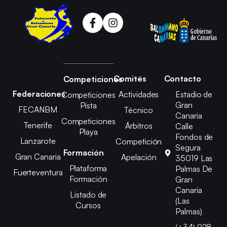
Comités
Contacto
Competiciones
Federaciones
Actividades
Estadio de
Competiciones
Gran
Pista
FECANBM
Técnico
Canaria
Competiciones
Tenerife
Árbitros
Calle
Playa
Fondos de
Lanzarote
Competición
Segura
Formación
Gran Canaria
Apelación
35019 Las
Plataforma
Palmas De
Fuerteventura
Formación
Gran
Canaria
Listado de
(Las
Cursos
Palmas)