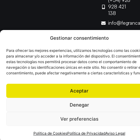
(+34) 928
928 421
138
info@fegranc
Gestionar consentimiento
Copyright © 2025 Federación Canaria de Balonmano |
Desarrollado por
TOOOLS
Para ofrecer las mejores experiencias, utilizamos tecnologías como las cook
para almacenar y/o acceder a la información del dispositivo. El consentimien
estas tecnologías nos permitirá procesar datos como el comportamiento de
Aviso Legal
Política de Cookies
Política de Privacidad
navegación o las identificaciones únicas en este sitio. No consentir o retirar e
Declaración de Accesibilidad
Política de Ventas
consentimiento, puede afectar negativamente a ciertas características y fun
Aceptar
Denegar
Ver preferencias
Política de Cookies
Política de Privacidad
Aviso Legal