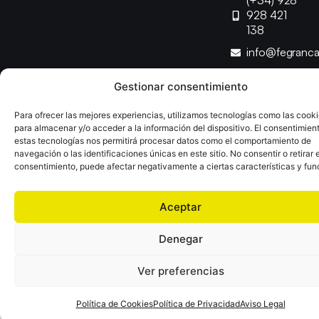
(+34) 928
928 421
138
info@fegranc
Gestionar consentimiento
Copyright © 2025 Federación Canaria de Balonmano |
Desarrollado por
TOOOLS
Para ofrecer las mejores experiencias, utilizamos tecnologías como las cook
para almacenar y/o acceder a la información del dispositivo. El consentimien
estas tecnologías nos permitirá procesar datos como el comportamiento de
Aviso Legal
Política de Cookies
Política de Privacidad
navegación o las identificaciones únicas en este sitio. No consentir o retirar e
Declaración de Accesibilidad
Política de Ventas
consentimiento, puede afectar negativamente a ciertas características y fun
Aceptar
Denegar
Ver preferencias
Política de Cookies
Política de Privacidad
Aviso Legal