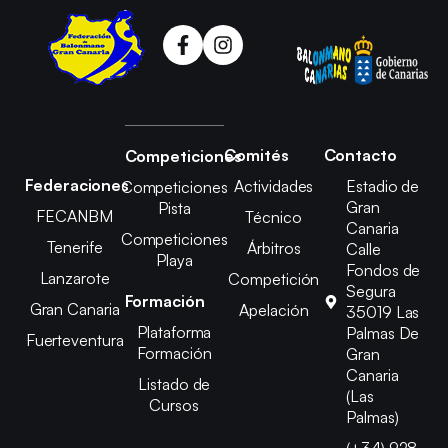
Comités
Contacto
Competiciones
Federaciones
Actividades
Estadio de
Competiciones
Gran
Pista
FECANBM
Técnico
Canaria
Competiciones
Tenerife
Árbitros
Calle
Playa
Fondos de
Lanzarote
Competición
Segura
Formación
Gran Canaria
Apelación
35019 Las
Plataforma
Palmas De
Fuerteventura
Formación
Gran
Canaria
Listado de
(Las
Cursos
Palmas)