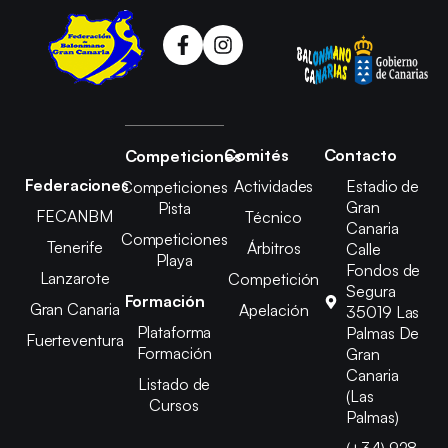
Comités
Contacto
Competiciones
Federaciones
Actividades
Estadio de
Competiciones
Gran
Pista
FECANBM
Técnico
Canaria
Competiciones
Tenerife
Árbitros
Calle
Playa
Fondos de
Lanzarote
Competición
Segura
Formación
Gran Canaria
Apelación
35019 Las
Plataforma
Palmas De
Fuerteventura
Formación
Gran
Canaria
Listado de
(Las
Cursos
Palmas)