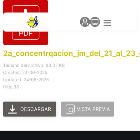
2a_concentrqacion_jm_del_21_al_23_
Tamaño del archivo: 88.07 KB
Created: 24-06-2025
Updated: 24-06-2025
Hits: 38
DESCARGAR
VISTA PREVIA