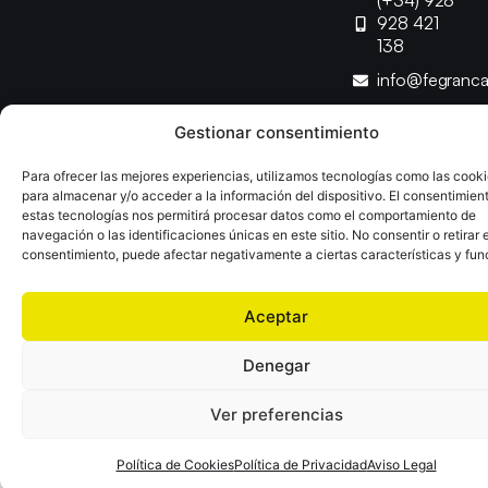
(+34) 928
928 421
138
info@fegranc
Gestionar consentimiento
Copyright © 2025 Federación Canaria de Balonmano |
Desarrollado por
TOOOLS
Para ofrecer las mejores experiencias, utilizamos tecnologías como las cook
para almacenar y/o acceder a la información del dispositivo. El consentimien
estas tecnologías nos permitirá procesar datos como el comportamiento de
Aviso Legal
Política de Cookies
Política de Privacidad
navegación o las identificaciones únicas en este sitio. No consentir o retirar e
Declaración de Accesibilidad
Política de Ventas
consentimiento, puede afectar negativamente a ciertas características y fun
Aceptar
Denegar
Ver preferencias
Política de Cookies
Política de Privacidad
Aviso Legal