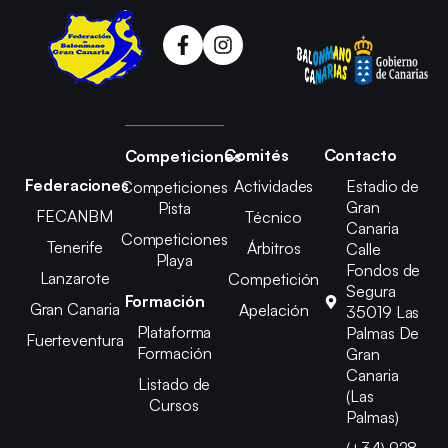
Comités
Contacto
Competiciones
Federaciones
Actividades
Estadio de
Competiciones
Gran
Pista
FECANBM
Técnico
Canaria
Competiciones
Tenerife
Árbitros
Calle
Playa
Fondos de
Lanzarote
Competición
Segura
Formación
Gran Canaria
Apelación
35019 Las
Plataforma
Palmas De
Fuerteventura
Formación
Gran
Canaria
Listado de
(Las
Cursos
Palmas)