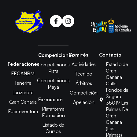
Comités
Contacto
Competiciones
Federaciones
Actividades
Estadio de
Competiciones
Gran
Pista
FECANBM
Técnico
Canaria
Competiciones
Tenerife
Árbitros
Calle
Playa
Fondos de
Lanzarote
Competición
Segura
Formación
Gran Canaria
Apelación
35019 Las
Plataforma
Palmas De
Fuerteventura
Formación
Gran
Canaria
Listado de
(Las
Cursos
Palmas)