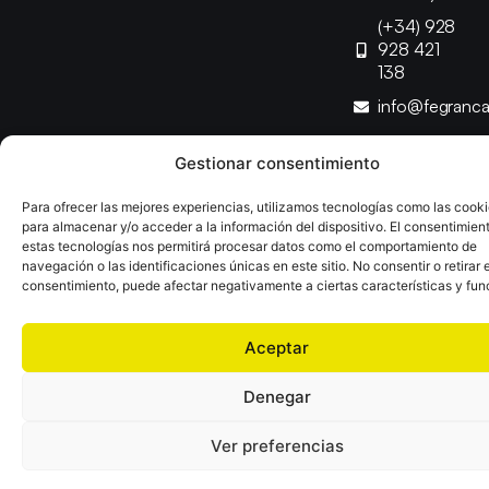
(+34) 928
928 421
138
info@fegranc
Gestionar consentimiento
Copyright © 2025 Federación Canaria de Balonmano |
Desarrollado por
TOOOLS
Para ofrecer las mejores experiencias, utilizamos tecnologías como las cook
para almacenar y/o acceder a la información del dispositivo. El consentimien
estas tecnologías nos permitirá procesar datos como el comportamiento de
Aviso Legal
Política de Cookies
Política de Privacidad
navegación o las identificaciones únicas en este sitio. No consentir o retirar e
Declaración de Accesibilidad
Política de Ventas
consentimiento, puede afectar negativamente a ciertas características y fun
Aceptar
Denegar
Ver preferencias