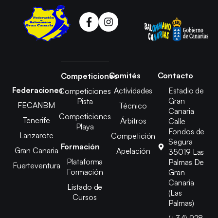
Comités
Contacto
Competiciones
Federaciones
Actividades
Estadio de
Competiciones
Gran
Pista
FECANBM
Técnico
Canaria
Competiciones
Tenerife
Árbitros
Calle
Playa
Fondos de
Lanzarote
Competición
Segura
Formación
Gran Canaria
Apelación
35019 Las
Plataforma
Palmas De
Fuerteventura
Formación
Gran
Canaria
Listado de
(Las
Cursos
Palmas)