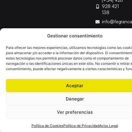
(+34) 928
928 421
138
info@fegranc
Gestionar consentimiento
Copyright © 2025 Federación Canaria de Balonmano |
Desarrollado por
TOOOLS
Para ofrecer las mejores experiencias, utilizamos tecnologías como las cook
para almacenar y/o acceder a la información del dispositivo. El consentimien
estas tecnologías nos permitirá procesar datos como el comportamiento de
Aviso Legal
Política de Cookies
Política de Privacidad
navegación o las identificaciones únicas en este sitio. No consentir o retirar e
Declaración de Accesibilidad
Política de Ventas
consentimiento, puede afectar negativamente a ciertas características y fun
Aceptar
Denegar
Ver preferencias
Política de Cookies
Política de Privacidad
Aviso Legal