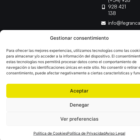
(+34) 928
928 421
138
info@fegranc
Gestionar consentimiento
Copyright © 2025 Federación Canaria de Balonmano |
Desarrollado por
TOOOLS
Para ofrecer las mejores experiencias, utilizamos tecnologías como las cook
para almacenar y/o acceder a la información del dispositivo. El consentimien
estas tecnologías nos permitirá procesar datos como el comportamiento de
Aviso Legal
Política de Cookies
Política de Privacidad
navegación o las identificaciones únicas en este sitio. No consentir o retirar e
Declaración de Accesibilidad
Política de Ventas
consentimiento, puede afectar negativamente a ciertas características y fun
Aceptar
Denegar
Ver preferencias
Política de Cookies
Política de Privacidad
Aviso Legal