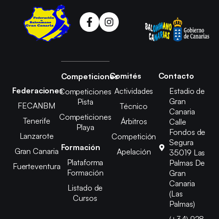
Comités
Contacto
Competiciones
Federaciones
Actividades
Estadio de
Competiciones
Gran
Pista
FECANBM
Técnico
Canaria
Competiciones
Tenerife
Árbitros
Calle
Playa
Fondos de
Lanzarote
Competición
Segura
Formación
Gran Canaria
Apelación
35019 Las
Plataforma
Palmas De
Fuerteventura
Formación
Gran
Canaria
Listado de
(Las
Cursos
Palmas)