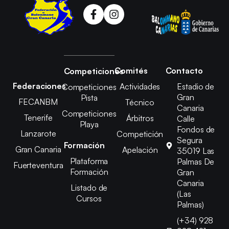
Comités
Contacto
Competiciones
Federaciones
Actividades
Estadio de
Competiciones
Gran
Pista
FECANBM
Técnico
Canaria
Competiciones
Tenerife
Árbitros
Calle
Playa
Fondos de
Lanzarote
Competición
Segura
Formación
Gran Canaria
Apelación
35019 Las
Plataforma
Palmas De
Fuerteventura
Formación
Gran
Canaria
Listado de
(Las
Cursos
Palmas)
(+34) 928