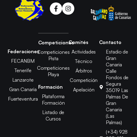
Comités
Contacto
Competiciones
Federaciones
Actividades
Estadio de
Competiciones
Gran
Pista
FECANBM
Técnico
Canaria
Competiciones
Tenerife
Árbitros
Calle
Playa
Fondos de
Lanzarote
Competición
Segura
Formación
Gran Canaria
Apelación
35019 Las
Plataforma
Palmas De
Fuerteventura
Formación
Gran
Canaria
Listado de
(Las
Cursos
Palmas)
(+34) 928