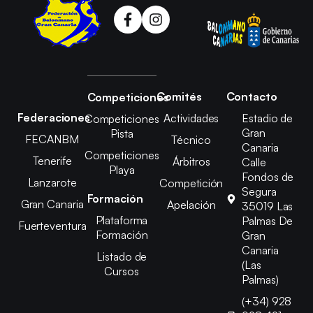
Comités
Contacto
Competiciones
Federaciones
Actividades
Estadio de
Competiciones
Gran
Pista
FECANBM
Técnico
Canaria
Competiciones
Tenerife
Árbitros
Calle
Playa
Fondos de
Lanzarote
Competición
Segura
Formación
Gran Canaria
Apelación
35019 Las
Plataforma
Palmas De
Fuerteventura
Formación
Gran
Canaria
Listado de
(Las
Cursos
Palmas)
(+34) 928