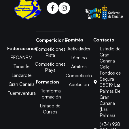
Comités
Contacto
Competiciones
Federaciones
Actividades
Estadio de
Competiciones
Gran
Pista
FECANBM
Técnico
Canaria
Competiciones
Tenerife
Árbitros
Calle
Playa
Fondos de
Lanzarote
Competición
Segura
Formación
Gran Canaria
Apelación
35019 Las
Plataforma
Palmas De
Fuerteventura
Formación
Gran
Canaria
Listado de
(Las
Cursos
Palmas)
(+34) 928