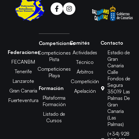
Comités
Contacto
Competiciones
Federaciones
Actividades
Estadio de
Competiciones
Gran
Pista
FECANBM
Técnico
Canaria
Competiciones
Tenerife
Árbitros
Calle
Playa
Fondos de
Lanzarote
Competición
Segura
Formación
Gran Canaria
Apelación
35019 Las
Plataforma
Palmas De
Fuerteventura
Formación
Gran
Canaria
Listado de
(Las
Cursos
Palmas)
(+34) 928