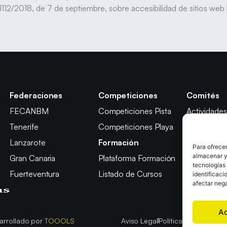
112/2018, de 7 de septiembre, sobre accesibilidad de sitios web y
Federaciones
Competiciones
Comités
FECANBM
Competiciones Pista
Actividades
Tenerife
Competiciones Playa
Técnico
Lanzarote
Formación
Árbitros
Para ofrecer
almacenar y/
Gran Canaria
Plataforma Formación
Competici
tecnologías
Fuerteventura
Listado de Cursos
Apelación
identificaci
afectar nega
A
arrollado por
TOOOLS
Aviso Legal
Política de Cookies
P