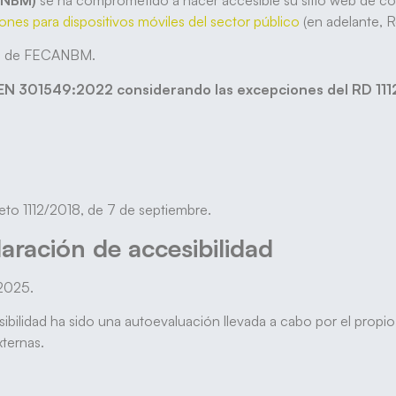
ANBM)
se ha comprometido a hacer accesible su sitio web de c
iones para dispositivos móviles del sector público
(en adelante, R
web de FECANBM.
E-EN 301549:2022 considerando las excepciones del RD 111
eto 1112/2018, de 7 de septiembre.
aración de accesibilidad
 2025.
ibilidad ha sido una autoevaluación llevada a cabo por el propi
ternas.