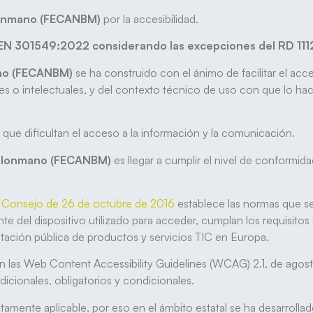
lonmano (FECANBM)
por la accesibilidad.
E-EN 301549:2022 considerando las excepciones del RD 111
no (FECANBM)
se ha construido con el ánimo de facilitar el acc
s o intelectuales, y del contexto técnico de uso con que lo hace
as que dificultan el acceso a la información y la comunicación.
Balonmano (FECANBM)
es llegar a cumplir el nivel de conformid
l Consejo de 26 de octubre de 2016
establece las normas que se
te del dispositivo utilizado para acceder, cumplan los requisito
ratación pública de productos y servicios TIC en Europa.
n las Web Content Accessibility Guidelines (WCAG) 2.1, de agos
dicionales, obligatorios y condicionales.
amente aplicable, por eso en el ámbito estatal se ha desarrollado