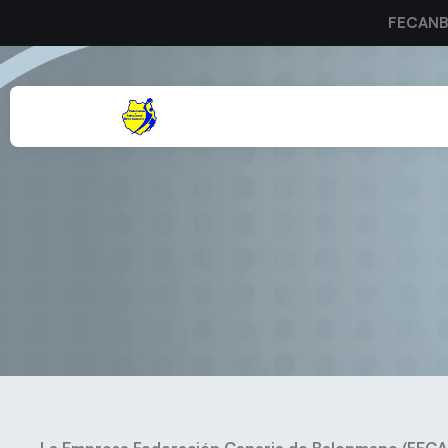
FECAN
D