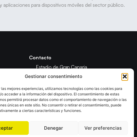
 aplicaciones para dispositivos móviles del sector público.
Contacto
Estadio de Gran Canaria
Calle Fondos de Segura
Gestionar consentimiento
35019 Las Palmas De Gran Canaria
(Las Palmas)
 las mejores experiencias, utilizamos tecnologías como las cookies para
o acceder a la información del dispositivo. El consentimiento de estas
ón
(+34) 928 928 421 138
 nos permitirá procesar datos como el comportamiento de navegación o las
info@fegrancabm.com
ones únicas en este sitio. No consentir o retirar el consentimiento, puede
tivamente a ciertas características y funciones.
ceptar
Denegar
Ver preferencias
olítica de Privacidad
Declaración de Accesibilidad