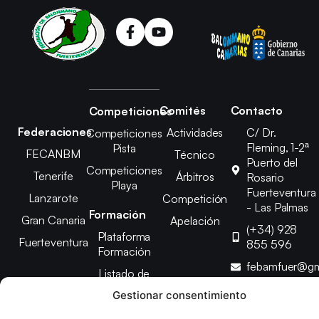
Comités
Contacto
Competiciones
Federaciones
Actividades
C/ Dr.
Competiciones
Fleming, 1-2ª
Pista
FECANBM
Técnico
Puerto del
Competiciones
Tenerife
Árbitros
Rosario
Playa
Fuerteventura
Lanzarote
Competición
- Las Palmas
Formación
Gran Canaria
Apelación
(+34) 928
Plataforma
Fuerteventura
855 596
Formación
febamfuer@gm
Listado de
Cursos
Gestionar consentimiento