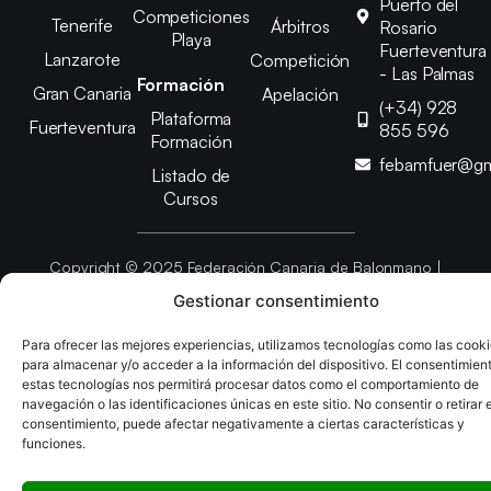
Puerto del
Competiciones
Tenerife
Árbitros
Rosario
Playa
Fuerteventura
Lanzarote
Competición
- Las Palmas
Formación
Gran Canaria
Apelación
(+34) 928
Plataforma
Fuerteventura
855 596
Formación
febamfuer@gm
Listado de
Cursos
Copyright © 2025 Federación Canaria de Balonmano |
Desarrollado por
TOOOLS
Gestionar consentimiento
Para ofrecer las mejores experiencias, utilizamos tecnologías como las cook
Aviso Legal
Política de Cookies
Política de Privacidad
para almacenar y/o acceder a la información del dispositivo. El consentimien
Declaración de Accesibilidad
Política de Ventas
estas tecnologías nos permitirá procesar datos como el comportamiento de
navegación o las identificaciones únicas en este sitio. No consentir o retirar e
consentimiento, puede afectar negativamente a ciertas características y
funciones.