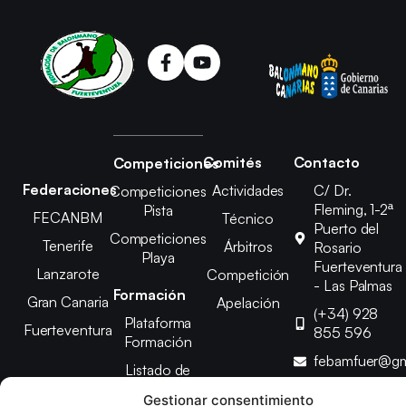
Comités
Contacto
Competiciones
Federaciones
Actividades
C/ Dr.
Competiciones
Fleming, 1-2ª
Pista
FECANBM
Técnico
Puerto del
Competiciones
Tenerife
Árbitros
Rosario
Playa
Fuerteventura
Lanzarote
Competición
- Las Palmas
Formación
Gran Canaria
Apelación
(+34) 928
Plataforma
Fuerteventura
855 596
Formación
febamfuer@gm
Listado de
Cursos
Gestionar consentimiento