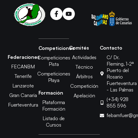
Comités
Contacto
Competiciones
Federaciones
Actividades
C/ Dr.
Competiciones
Fleming, 1-2ª
Pista
FECANBM
Técnico
Puerto del
Competiciones
Tenerife
Árbitros
Rosario
Playa
Fuerteventura
Lanzarote
Competición
- Las Palmas
Formación
Gran Canaria
Apelación
(+34) 928
Plataforma
Fuerteventura
855 596
Formación
febamfuer@gm
Listado de
Cursos