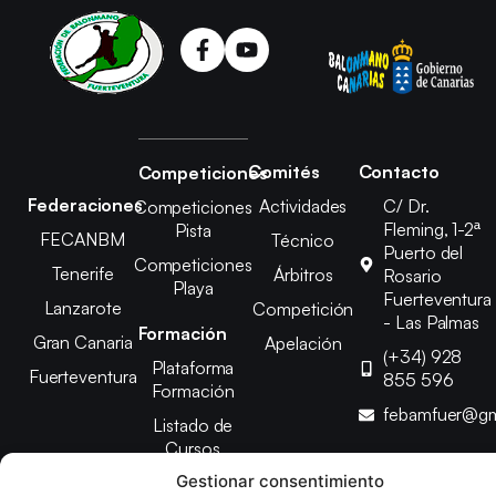
Comités
Contacto
Competiciones
Federaciones
Actividades
C/ Dr.
Competiciones
Fleming, 1-2ª
Pista
FECANBM
Técnico
Puerto del
Competiciones
Tenerife
Árbitros
Rosario
Playa
Fuerteventura
Lanzarote
Competición
- Las Palmas
Formación
Gran Canaria
Apelación
(+34) 928
Plataforma
Fuerteventura
855 596
Formación
febamfuer@gm
Listado de
Cursos
Gestionar consentimiento