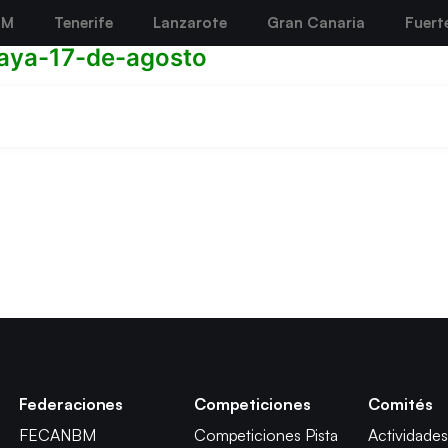
BM
Tenerife
Lanzarote
Gran Canaria
Fuert
aya-17-de-agosto
Federaciones
Competiciones
Comités
FECANBM
Competiciones Pista
Actividades