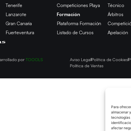
Tenerife
Competiciones Playa
Técnico
Lanzarote
Formación
Árbitros
Gran Canaria
Plataforma Formación
Competici
Fuerteventura
Listado de Cursos
Apelación
arrollado por
TOOOLS
Aviso Legal
Política de Cookies
P
Política de Ventas
Para ofrecer
almacenar y/
tecnologías
identificaci
afectar nega